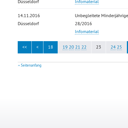
Düsseldorf
Infomaterial
14.11.2016
Unbegleitete Minderjährige
Düsseldorf
28/2016
Infomaterial
<<
<
18
19
20
21
22
23
24
25
Seitenanfang