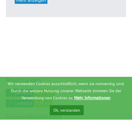
Bewertungen
Wir verwenden Cookies ausschließlich, wenn sie notwendig sind.
Durch die weitere Nutzung unserer Webseite stimmen Sie der
Note 2,1
Verwendung von Cookies zu.
Mehr Informationen
TOP 10
Ok, verstanden
Impressum
|
Datenschutzerklärung