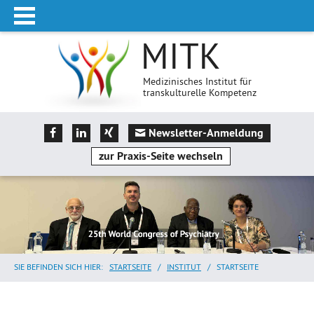
MITK
Medizinisches Institut für
transkulturelle Kompetenz
Newsletter-Anmeldung
zur Praxis-Seite wechseln
SIE BEFINDEN SICH HIER:
STARTSEITE
/
INSTITUT
/
STARTSEITE