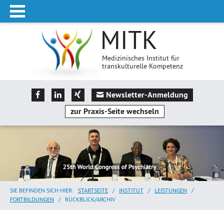
MITK
Medizinisches Institut für
transkulturelle Kompetenz
Newsletter-Anmeldung
zur Praxis-Seite wechseln
SIE BEFINDEN SICH HIER:
STARTSEITE
/
INSTITUT
/
LEISTUNGEN
/
FORTBILDUNGEN
/
RÜCKBLICK/ARCHIV