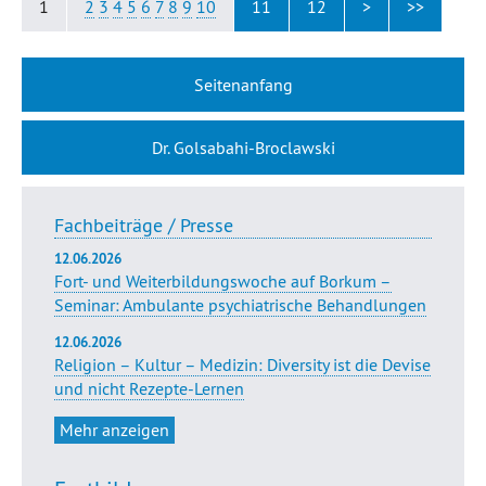
1
2
3
4
5
6
7
8
9
10
11
12
>
>>
Seitenanfang
Dr. Golsabahi-Broclawski
Fachbeiträge / Presse
12.06.2026
Fort- und Weiterbildungswoche auf Borkum –
Seminar: Ambulante psychiatrische Behandlungen
12.06.2026
Religion – Kultur – Medizin: Diversity ist die Devise
und nicht Rezepte-Lernen
Mehr anzeigen