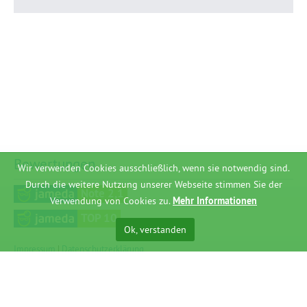
Bewertungen
Wir verwenden Cookies ausschließlich, wenn sie notwendig sind.
Durch die weitere Nutzung unserer Webseite stimmen Sie der
Note 2,1
Verwendung von Cookies zu.
Mehr Informationen
TOP 10
Ok, verstanden
Impressum
|
Datenschutzerklärung