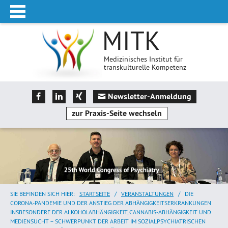
MITK
Medizinisches Institut für
transkulturelle Kompetenz
Newsletter-Anmeldung
zur Praxis-Seite wechseln
SIE BEFINDEN SICH HIER:
STARTSEITE
/
VERANSTALTUNGEN
/
DIE
CORONA-PANDEMIE UND DER ANSTIEG DER ABHÄNGIGKEITSERKRANKUNGEN
INSBESONDERE DER ALKOHOLABHÄNGIGKEIT, CANNABIS-ABHÄNGIGKEIT UND
MEDIENSUCHT – SCHWERPUNKT DER ARBEIT IM SOZIALPSYCHIATRISCHEN