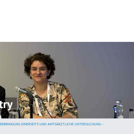
TERBRINGUNG EINERSEITS UND AMTSÄRZTLICHE UNTERSUCHUNG –