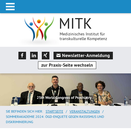
MITK
Medizinisches Institut für
transkulturelle Kompetenz
Newsletter-Anmeldung
zur Praxis-Seite wechseln
SIE BEFINDEN SICH HIER:
STARTSEITE
/
VERANSTALTUNGEN
/
SOMMERAKADEMIE 2024: ÖGD-ENQUETE GEGEN RASSISMUS UND
DISKRIMINIERUNG