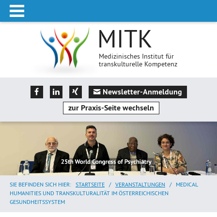
MITK
Medizinisches Institut für
transkulturelle Kompetenz
Newsletter-Anmeldung
zur Praxis-Seite wechseln
SIE BEFINDEN SICH HIER:
STARTSEITE
/
VERANSTALTUNGEN
/
MEDICAL
HUMANITIES UND TRANSKULTURALITÄT IM ÖSTERREICHISCHEN
GESUNDHEITSSYSTEM