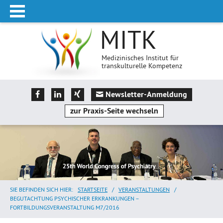
MITK
Medizinisches Institut für
transkulturelle Kompetenz
Newsletter-Anmeldung
zur Praxis-Seite wechseln
SIE BEFINDEN SICH HIER:
STARTSEITE
/
VERANSTALTUNGEN
/
BEGUTACHTUNG PSYCHISCHER ERKRANKUNGEN –
FORTBILDUNGSVERANSTALTUNG M7/2016