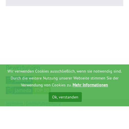
Bewertungen
Wir verwenden Cookies ausschließlich, wenn sie notwendig sind.
Durch die weitere Nutzung unserer Webseite stimmen Sie der
Note 2,1
Verwendung von Cookies zu.
Mehr Informationen
TOP 10
Ok, verstanden
Impressum
|
Datenschutzerklärung