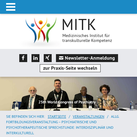
MITK
Medizinisches Institut für
transkulturelle Kompetenz
Newsletter-Anmeldung
zur Praxis-Seite wechseln
SIE BEFINDEN SICH HIER:
STARTSEITE
/
VERANSTALTUNGEN
/
ALLG.
FORTBILDUNGSVERANSTALTUNG – PSYCHIATRISCHE UND
PSYCHOTHERAPEUTISCHE SPRECHSTUNDE: INTERDISZIPLINÄR UND
INTERKULTURELL