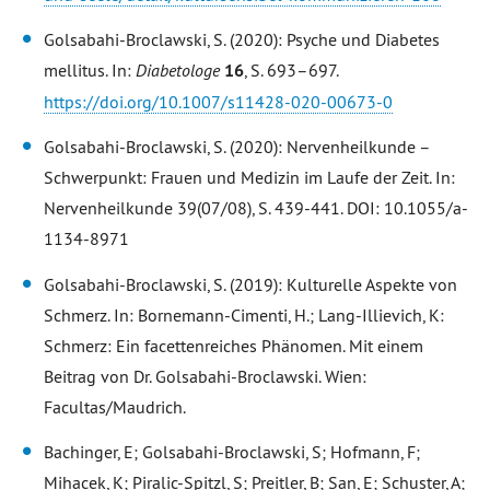
Golsabahi-Broclawski, S. (2020): Psyche und Diabetes
mellitus. In:
Diabetologe
16
, S. 693–697.
https://doi.org/10.1007/s11428-020-00673-0
Golsabahi-Broclawski, S. (2020): Nervenheilkunde –
Schwerpunkt: Frauen und Medizin im Laufe der Zeit. In:
Nervenheilkunde 39(07/08), S. 439-441. DOI: 10.1055/a-
1134-8971
Golsabahi-Broclawski, S. (2019): Kulturelle Aspekte von
Schmerz. In: Bornemann-Cimenti, H.; Lang-Illievich, K:
Schmerz: Ein facettenreiches Phänomen. Mit einem
Beitrag von Dr. Golsabahi-Broclawski. Wien:
Facultas/Maudrich.
Bachinger, E; Golsabahi-Broclawski, S; Hofmann, F;
Mihacek, K; Piralic-Spitzl, S; Preitler, B; San, E; Schuster, A;