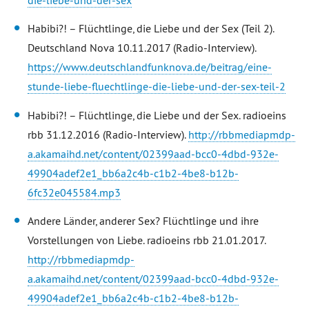
die-liebe-und-der-sex
Habibi?! – Flüchtlinge, die Liebe und der Sex (Teil 2).
Deutschland Nova 10.11.2017 (Radio-Interview).
https://www.deutschlandfunknova.de/beitrag/eine-
stunde-liebe-fluechtlinge-die-liebe-und-der-sex-teil-2
Habibi?! – Flüchtlinge, die Liebe und der Sex. radioeins
rbb 31.12.2016 (Radio-Interview).
http://rbbmediapmdp-
a.akamaihd.net/content/02399aad-bcc0-4dbd-932e-
49904adef2e1_bb6a2c4b-c1b2-4be8-b12b-
6fc32e045584.mp3
Andere Länder, anderer Sex? Flüchtlinge und ihre
Vorstellungen von Liebe. radioeins rbb 21.01.2017.
http://rbbmediapmdp-
a.akamaihd.net/content/02399aad-bcc0-4dbd-932e-
49904adef2e1_bb6a2c4b-c1b2-4be8-b12b-