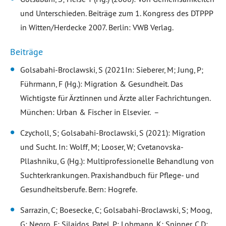
und Unterschieden. Beiträge zum 1. Kongress des DTPPP
in Witten/Herdecke 2007. Berlin: VWB Verlag.
Beiträge
Golsabahi-Broclawski, S (2021In:
Sieberer, M; Jung, P;
Führmann, F (Hg.): Migration & Gesundheit. Das
Wichtigste für Ärztinnen und Ärzte aller Fachrichtungen.
München: Urban & Fischer in Elsevier. –
Czycholl, S; Golsabahi-Broclawski, S (2021): Migration
und Sucht. In: Wolff, M; Looser, W; Cvetanovska-
Pllashniku, G (Hg.): Multiprofessionelle Behandlung von
Suchterkrankungen. Praxishandbuch für Pflege- und
Gesundheitsberufe. Bern: Hogrefe.
Sarrazin, C; Boesecke, C; Golsabahi-Broclawski, S; Moog,
G; Negro, F; Silaidos, Patel, P; Lohmann, K; Spinner, C D;