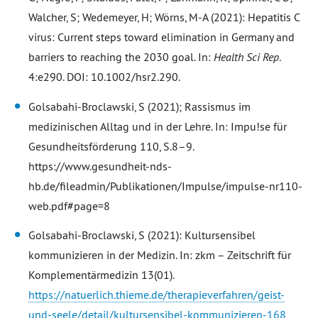
Walcher, S; Wedemeyer, H; Wörns, M-A (2021): Hepatitis C
virus: Current steps toward elimination in Germany and
barriers to reaching the 2030 goal. In:
Health Sci Rep
.
4
:e290. DOI: 10.1002/hsr2.290.
Golsabahi-Broclawski, S (2021); Rassismus im
medizinischen Alltag und in der Lehre. In: Impu!se für
Gesundheitsförderung 110, S.8–9.
https://www.gesundheit-nds-
hb.de/fileadmin/Publikationen/Impulse/impulse-nr110-
web.pdf#page=8
Golsabahi-Broclawski, S (2021): Kultursensibel
kommunizieren in der Medizin. In: zkm – Zeitschrift für
Komplementärmedizin 13(01).
https://natuerlich.thieme.de/therapieverfahren/geist-
und-seele/detail/kultursensibel-kommunizieren-168