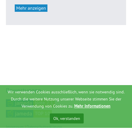
Mehr anzeigen
Bewertungen
Wir verwenden Cookies ausschließlich, wenn sie notwendig sind.
Durch die weitere Nutzung unserer Webseite stimmen Sie der
Note 2,1
Verwendung von Cookies zu.
Mehr Informationen
TOP 10
Ok, verstanden
Impressum
|
Datenschutzerklärung