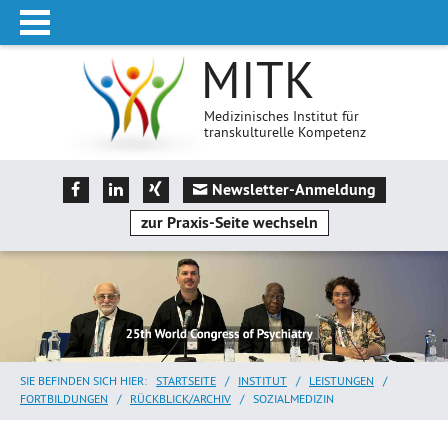
MITK
Medizinisches Institut für
transkulturelle Kompetenz
Newsletter-Anmeldung
zur Praxis-Seite wechseln
SIE BEFINDEN SICH HIER:
STARTSEITE
/
INSTITUT
/
LEISTUNGEN
/
FORTBILDUNGEN
/
RÜCKBLICK/ARCHIV
/
SOZIALMEDIZIN