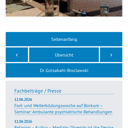
Seitenanfang
Übersicht
Dr. Golsabahi-Broclawski
Fachbeiträge / Presse
12.06.2026
Fort- und Weiterbildungswoche auf Borkum –
Seminar: Ambulante psychiatrische Behandlungen
12.06.2026
Religion – Kultur – Medizin: Diversity ist die Devise