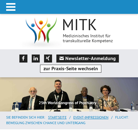
MITK
Medizinisches Institut für
transkulturelle Kompetenz
Newsletter-Anmeldung
zur Praxis-Seite wechseln
SIE BEFINDEN SICH HIER:
STARTSEITE
/
EVENT-IMPRESSIONEN
/
FLUCHT:
BEWEGUNG ZWISCHEN CHANCE UND UNTERGANG